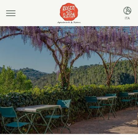
ITA
ITA
ENG