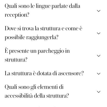
Si prega di contattare la reception per diverse
Dalle 8 alle 13 e dalle 14 alle 20.
Quali sono le lingue parlate dalla
necessità.
reception?
Italiano, inglese, francese.
Dove si trova la struttura e come è
possibile raggiungerla?
La struttura si trova nel piccolo paese di
È presente un parcheggio in
Lupompesi vicino al Comune di Murlo.
struttura?
Per raggiungerci, consigliamo di noleggiare una
macchina.
Abbiamo un ampio parcheggio gratuito, non
La struttura è dotata di ascensore?
custodito. Disponibile anche ricarica per auto
elettriche del tipo 2.
No.
Quali sono gli elementi di
accessibilità della struttura?