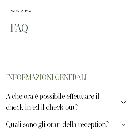
Home
FAQ
FAQ
INFORMAZIONI GENERALI
A che ora è possibile effettuare il
check-in ed il check-out?
Check-in dalle 14 alle 20
Quali sono gli orari della reception?
Check-out dalle 8 alle 10