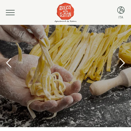
ITA
ITA
ENG