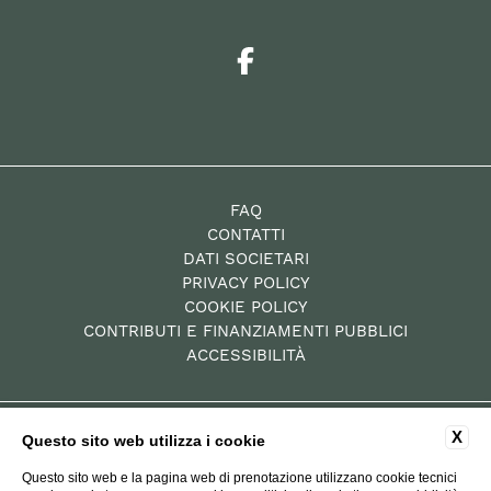
FAQ
CONTATTI
DATI SOCIETARI
PRIVACY POLICY
COOKIE POLICY
CONTRIBUTI E FINANZIAMENTI PUBBLICI
ACCESSIBILITÀ
X
P.Iva: 00784010522
Questo sito web utilizza i cookie
Residence – CIN IT052019B4XZY69GBY
Questo sito web e la pagina web di prenotazione utilizzano cookie tecnici
Hotel Diffuso – CIN