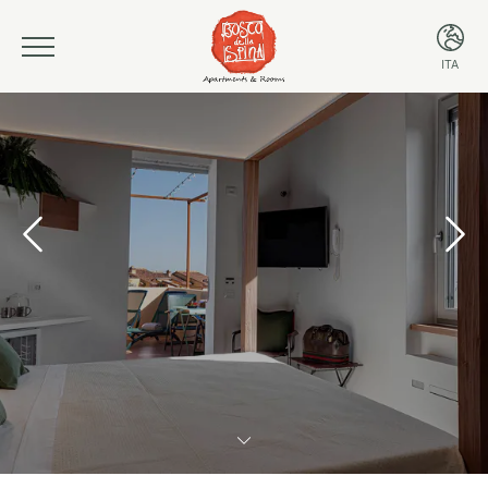
ITA
ITA
ENG