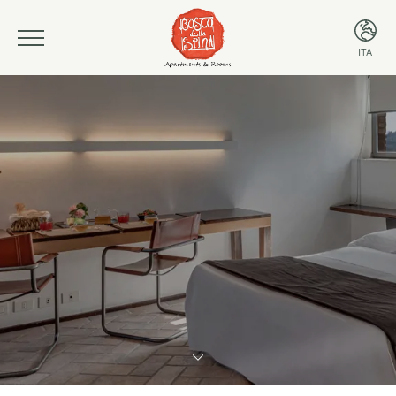
ITA
ITA
ENG