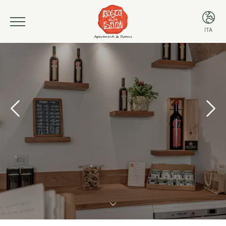
ITA
ITA
ENG