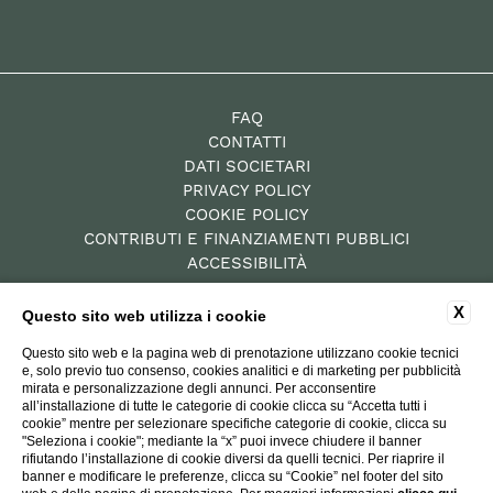
FAQ
CONTATTI
DATI SOCIETARI
PRIVACY POLICY
COOKIE POLICY
CONTRIBUTI E FINANZIAMENTI PUBBLICI
ACCESSIBILITÀ
X
Questo sito web utilizza i cookie
P.Iva: 00784010522
Questo sito web e la pagina web di prenotazione utilizzano cookie tecnici
Residence – CIN IT052019B4XZY69GBY
e, solo previo tuo consenso, cookies analitici e di marketing per pubblicità
mirata e personalizzazione degli annunci. Per acconsentire
Hotel Diffuso – CIN
all’installazione di tutte le categorie di cookie clicca su “Accetta tutti i
IT052019A1LCEPCNAH
cookie” mentre per selezionare specifiche categorie di cookie, clicca su
"Seleziona i cookie"; mediante la “x” puoi invece chiudere il banner
rifiutando l’installazione di cookie diversi da quelli tecnici. Per riaprire il
WEBSITE BY BLASTNESS
banner e modificare le preferenze, clicca su “Cookie” nel footer del sito