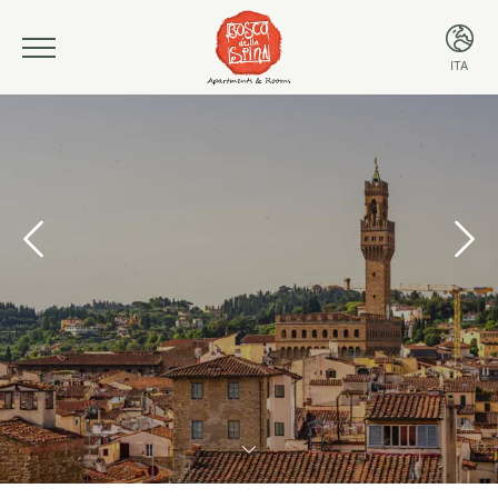
ITA
ITA
ENG